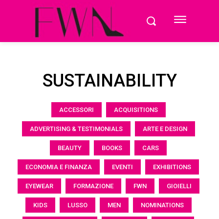
SUSTAINABILITY
ACCESSORI
ACQUISITIONS
ADVERTISING & TESTIMONIALS
ARTE E DESIGN
BEAUTY
BOOKS
CARS
ECONOMIA E FINANZA
EVENTI
EXHIBITIONS
EYEWEAR
FORMAZIONE
FWN
GIOIELLI
KIDS
LUSSO
MEN
NOMINATIONS