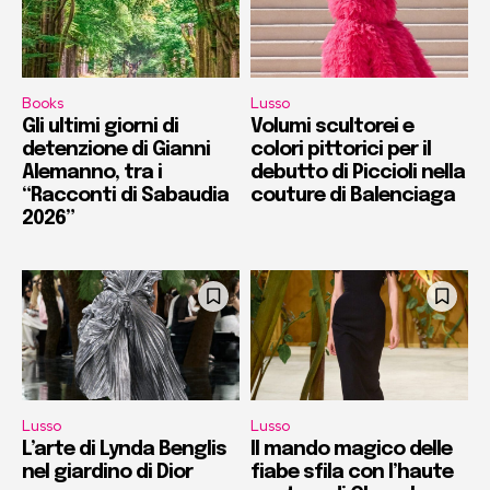
Books
Lusso
Gli ultimi giorni di
Volumi scultorei e
detenzione di Gianni
colori pittorici per il
Alemanno, tra i
debutto di Piccioli nella
“Racconti di Sabaudia
couture di Balenciaga
2026”
Lusso
Lusso
L’arte di Lynda Benglis
Il mando magico delle
nel giardino di Dior
fiabe sfila con l’haute