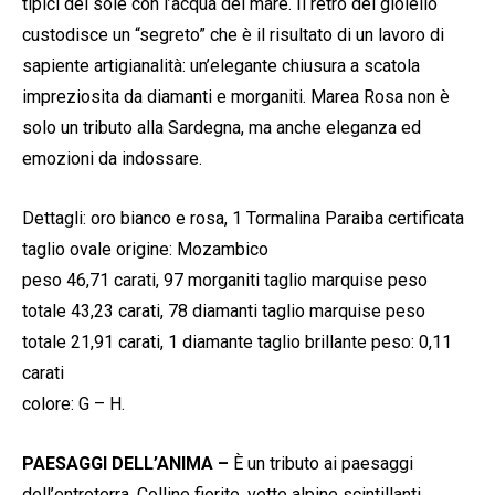
tipici del sole con l’acqua del mare. Il retro del gioiello
custodisce un “segreto” che è il risultato di un lavoro di
sapiente artigianalità: un’elegante chiusura a scatola
impreziosita da diamanti e morganiti. Marea Rosa non è
solo un tributo alla Sardegna, ma anche eleganza ed
emozioni da indossare.
Dettagli: oro bianco e rosa, 1 Tormalina Paraiba certificata
taglio ovale origine: Mozambico
peso 46,71 carati, 97 morganiti taglio marquise peso
totale 43,23 carati, 78 diamanti taglio marquise peso
totale 21,91 carati, 1 diamante taglio brillante peso: 0,11
carati
colore: G – H.
PAESAGGI DELL’ANIMA –
È un tributo ai paesaggi
dell’entroterra. Colline fiorite, vette alpine scintillanti,