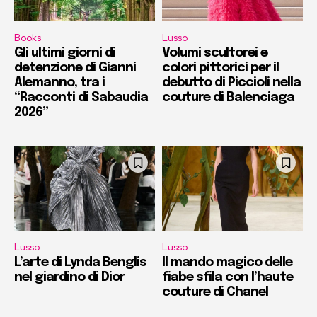
Books
Lusso
Gli ultimi giorni di
Volumi scultorei e
detenzione di Gianni
colori pittorici per il
Alemanno, tra i
debutto di Piccioli nella
“Racconti di Sabaudia
couture di Balenciaga
2026”
Lusso
Lusso
L’arte di Lynda Benglis
Il mando magico delle
nel giardino di Dior
fiabe sfila con l’haute
couture di Chanel