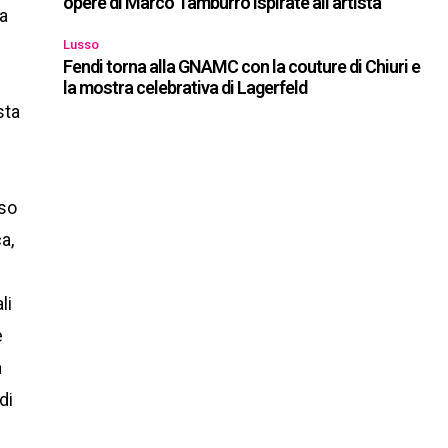
opere di Marco Tamburro ispirate all’artista
la
a
Lusso
Fendi torna alla GNAMC con la couture di Chiuri e
la mostra celebrativa di Lagerfeld
sta
oso
a,
li
e
a
di