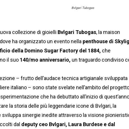
Bvlgari Tubogas
nuova collezione di gioielli
Bvlgari Tubogas
, la maison
dove ha organizzato un evento nella
penthouse di Skyli
ificio della Domino Sugar Factory del 1884,
che
no il suo
140/mo anniversario,
un traguardo condiviso c
ezione – frutto dell’audace tecnica artigianale sviluppata
lliere italiano – sono state svelate nell’ambito del progett
 sperimentazione che ha debuttato all’inizio di quest’anno
are la storia delle più leggendarie icone di Bvlgari, la
 sviluppa sinergie inedite attraverso la visione pionierist
ccolti dal
deputy ceo Bvlgari, Laura Burdese e dal