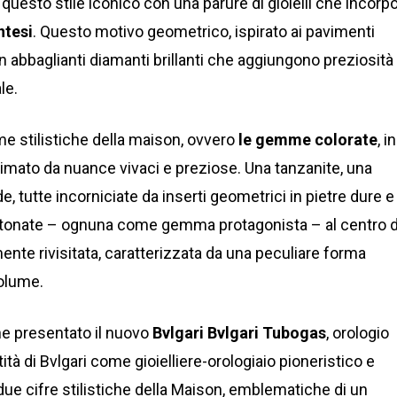
i questo stile iconico con una parure di gioielli che incorp
ntesi
. Questo motivo geometrico, ispirato ai pavimenti
n abbaglianti diamanti brillanti che aggiungono preziosità
le.
rme stilistiche della maison, ovvero
le gemme colorate
, in
animato da nuance vivaci e preziose. Una tanzanite, una
e, tutte incorniciate da inserti geometrici in pietre dure e
stonate – ognuna come gemma protagonista – al centro d
te rivisitata, caratterizzata da una peculiare forma
volume.
ne presentato il nuovo
Bvlgari Bvlgari Tubogas
, orologio
ntità di Bvlgari come gioielliere-orologiaio pioneristico e
due cifre stilistiche della Maison, emblematiche di un