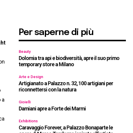
Per saperne di più
ght
Beauty
Dolomia tra api e biodiversità, apre il suo primo
on
temporary store a Milano
Arte e Design
Artigianato a Palazzo n. 32, 100 artigiani per
riconnettersi con la natura
o
 a
Gioielli
Damiani apre a Forte dei Marmi
ica
Exhibitions
Caravaggio Forever, a Palazzo Bonaparte le