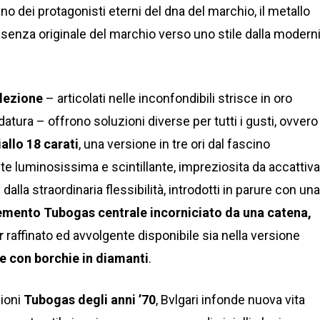
no dei protagonisti eterni del dna del marchio, il metallo
essenza originale del marchio verso uno stile dalla modern
llezione
– articolati nelle inconfondibili strisce in oro
atura – offrono soluzioni diverse per tutti i gusti, ovvero
allo 18 carati
, una versione in tre ori dal fascino
 luminosissima e scintillante, impreziosita da accattiva
 dalla straordinaria flessibilità, introdotti in parure con un
emento Tubogas centrale incorniciato da una catena,
r
raffinato ed avvolgente disponibile sia nella versione
he con borchie in diamanti
.
zioni
Tubogas degli anni ’70
, Bvlgari infonde nuova vita