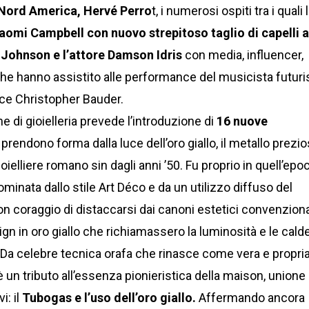
l Nord America, Hervé Perro
t, i numerosi ospiti tra i quali 
aomi Campbell con nuovo strepitoso taglio di capelli 
 Johnson e l’attore Damson Idris
con media, influencer,
 che hanno assistito alle performance del musicista futuri
luce Christopher Bauder.
ne di gioielleria prevede l’introduzione di
16 nuove
 prendono forma dalla luce dell’oro giallo, il metallo prezi
ielliere romano sin dagli anni ’50. Fu proprio in quell’epoc
dominata dallo stile Art Déco e da un utilizzo diffuso del
on coraggio di distaccarsi dai canoni estetici convenziona
gn in oro giallo che richiamassero la luminosità e le cald
i. Da celebre tecnica orafa che rinasce come vera e propri
 un tributo all’essenza pionieristica della maison, unione 
i: il
Tubogas e l’uso dell’oro giallo.
Affermando ancora