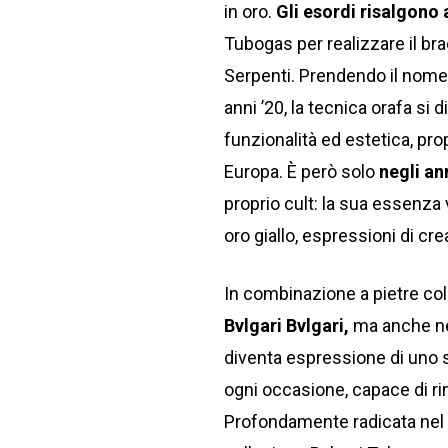
in oro.
Gli esordi risalgono 
Tubogas per realizzare il br
Serpenti. Prendendo il nome d
anni ’20, la tecnica orafa si 
funzionalità ed estetica, prop
Europa. È però solo
negli an
proprio cult: la sua essenza 
oro giallo, espressioni di crea
In combinazione a pietre co
Bvlgari Bvlgari,
ma anche nel
diventa espressione di uno s
ogni occasione, capace di rinn
Profondamente radicata nel sa