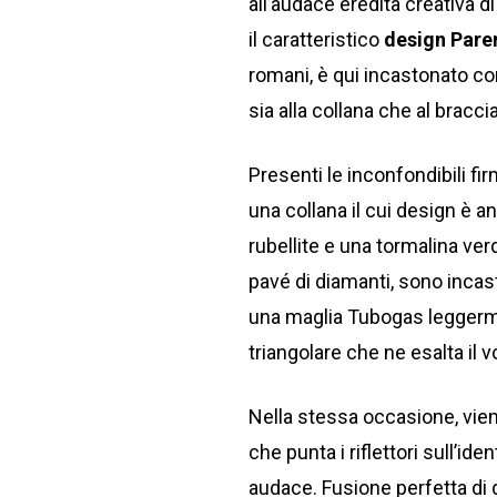
all’audace eredità creativa d
il caratteristico
design Pare
romani, è qui incastonato co
sia alla collana che al braccia
Presenti le inconfondibili fi
una collana il cui design è 
rubellite e una tormalina verd
pavé di diamanti, sono inca
una maglia Tubogas leggermen
triangolare che ne esalta il 
Nella stessa occasione, vie
che punta i riflettori sull’ide
audace. Fusione perfetta di 