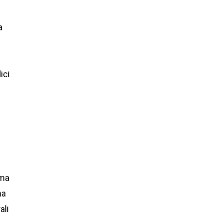
a
ici
rma
ha
ali