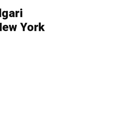
lgari
New York