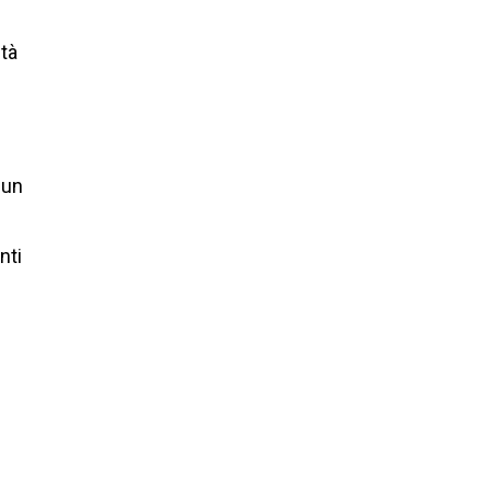
ità
 un
nti
a