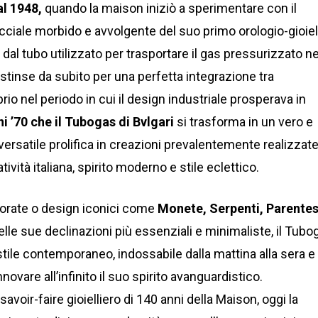
al 1948,
quando la maison iniziò a sperimentare con il
acciale morbido e avvolgente del suo primo orologio-gioiel
al tubo utilizzato per trasportare il gas pressurizzato ne
distinse da subito per una perfetta integrazione tra
rio nel periodo in cui il design industriale prosperava in
ni ’70 che il Tubogas di Bvlgari
si trasforma in un vero e
versatile prolifica in creazioni prevalentemente realizzate
tività italiana, spirito moderno e stile eclettico.
lorate o design iconici come
Monete, Serpenti, Parentes
le sue declinazioni più essenziali e minimaliste, il Tubo
tile contemporaneo, indossabile dalla mattina alla sera e 
ovare all’infinito il suo spirito avanguardistico.
voir-faire gioielliero di 140 anni della Maison, oggi la