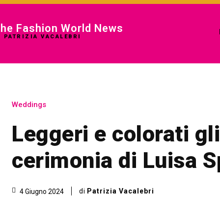
he Fashion World News
I PATRIZIA VACALEBRI
Weddings
Leggeri e colorati gli
cerimonia di Luisa S
di
Patrizia Vacalebri
4 Giugno 2024