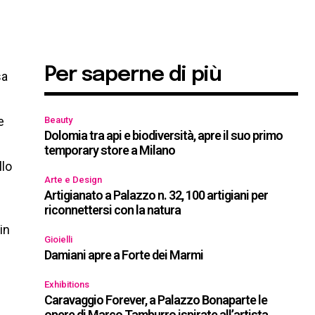
Per saperne di più
sa
e
Beauty
Dolomia tra api e biodiversità, apre il suo primo
temporary store a Milano
llo
Arte e Design
Artigianato a Palazzo n. 32, 100 artigiani per
riconnettersi con la natura
in
Gioielli
Damiani apre a Forte dei Marmi
Exhibitions
Caravaggio Forever, a Palazzo Bonaparte le
opere di Marco Tamburro ispirate all’artista