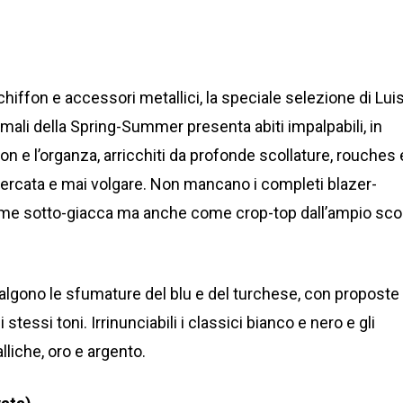
 chiffon e accessori metallici, la speciale selezione di Lui
rmali della Spring-Summer presenta abiti impalpabili, in
on e l’organza, arricchiti da profonde scollature, rouches 
icercata e mai volgare. Non mancano i completi blazer-
 come sotto-giacca ma anche come crop-top dall’ampio sco
algono le sfumature del blu e del turchese, con proposte 
essi toni. Irrinunciabili i classici bianco e nero e gli
liche, oro e argento.