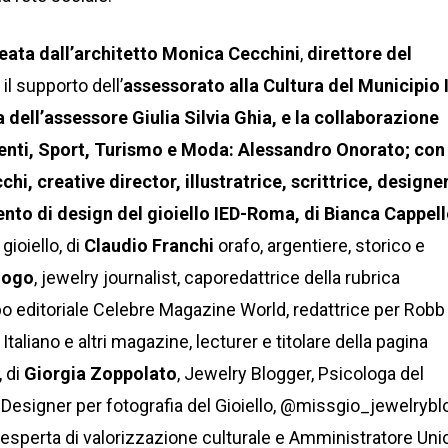
eata dall’architetto Monica Cecchini
,
direttore del
il supporto dell’
assessorato alla Cultura del Municipio 
dell’assessore Giulia Silvia Ghia, e la collaborazione
venti, Sport, Turismo e Moda: Alessandro Onorato; con 
i, creative director, illustratrice, scrittrice, designe
ento di design del gioiello IED-Roma, di Bianca Cappel
gioiello, di
Claudio Franchi
orafo, argentiere, storico e
logo
, jewelry journalist, caporedattrice della rubrica
 editoriale Celebre Magazine World, redattrice per Robb
 Italiano e altri magazine, lecturer e titolare della pagina
 di
Giorgia Zoppolato
, Jewelry Blogger, Psicologa del
t Designer per fotografia del Gioiello, @missgio_jewelrybl
, esperta di valorizzazione culturale e Amministratore Uni