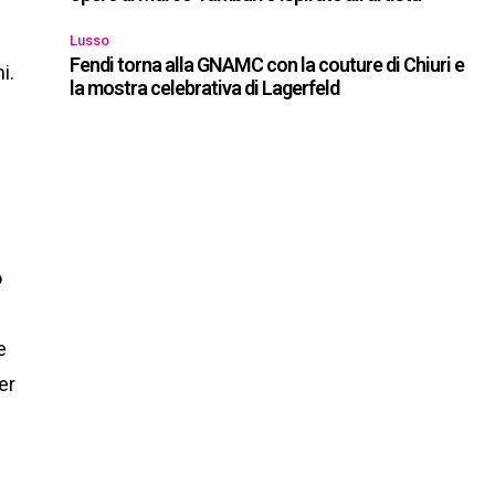
Lusso
Fendi torna alla GNAMC con la couture di Chiuri e
i.
la mostra celebrativa di Lagerfeld
o
e
er