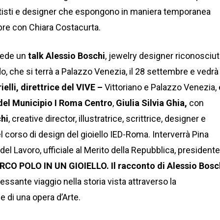
artisti e designer che espongono in maniera temporanea
bre con Chiara Costacurta.
ede un
talk Alessio Boschi
, jewelry designer riconosciu
o, che si terrà a Palazzo Venezia, il 28 settembre e vedrà 
ielli, direttrice del VIVE –
Vittoriano e Palazzo Venezia, 
 del Municipio I Roma Centro
,
Giulia Silvia Ghia,
con
hi
, creative director, illustratrice, scrittrice, designer e
l corso di design del gioiello IED-Roma. Interverrà Pina
el Lavoro, ufficiale al Merito della Repubblica, presidente
RCO POLO IN UN GIOIELLO. Il racconto di Alessio Bosc
ressante viaggio nella storia vista attraverso la
e di una opera d’Arte.