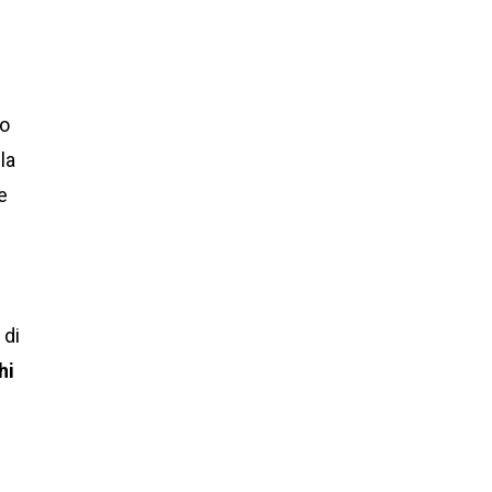
to
la
e
 di
hi