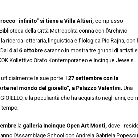
rocco- infinito” si tiene a Villa Altieri,
complesso
iblioteca della Città Metropolita conna con l’Archivio
 la ricerca letteraria, linguistica e filologica Pio Rajna, con 
 Dal
4 al 6 ottobre
saranno in mostra tre gruppi di artisti e
 KOK Kollettivo Orafo Kontemporaneo e Incinque Jewels.
fficialmente le sue porte il
27 settembre con la
Arte nel mondo del gioiello”, a Palazzo Valentini.
Una
 GIOIELLO, e la peculiarità che ha acquisito negli anni, co
o tempo.
tembre
la
galleria Incinque Open Art Monti,
dove i resid
ranno l’Assamblage School con Andreia Gabriela Popescu.