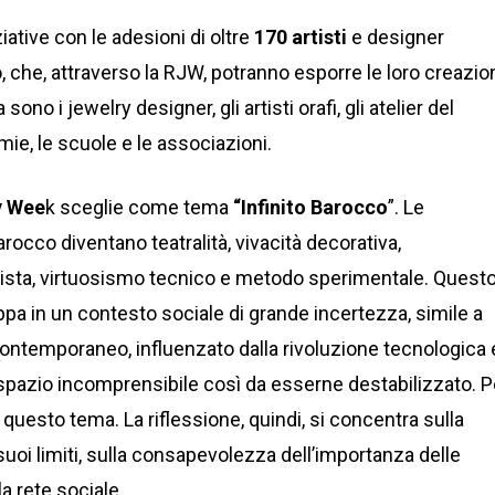
ative con le adesioni di oltre
170 artisti
e designer
, che, attraverso la RJW, potranno esporre le loro creazion
ono i jewelry designer, gli artisti orafi, gli atelier del
demie, le scuole e le associazioni.
y Wee
k sceglie come tema
“Infinito Barocco
”. Le
arocco diventano teatralità, vivacità decorativa,
 vista, virtuosismo tecnico e metodo sperimentale. Quest
ppa in un contesto sociale di grande incertezza, simile a
contemporaneo, influenzato dalla rivoluzione tecnologica 
spazio incomprensibile così da esserne destabilizzato. P
questo tema. La riflessione, quindi, si concentra sulla
suoi limiti, sulla consapevolezza dell’importanza delle
la rete sociale.