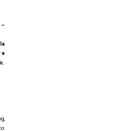
I –
la
r e
lo
,
og,
co