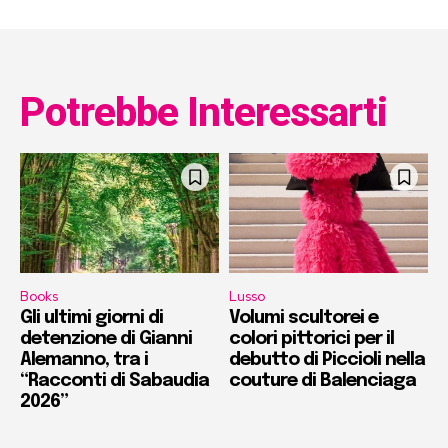
Potrebbe Interessarti
Books
Lusso
Gli ultimi giorni di
Volumi scultorei e
detenzione di Gianni
colori pittorici per il
Alemanno, tra i
debutto di Piccioli nella
“Racconti di Sabaudia
couture di Balenciaga
2026”