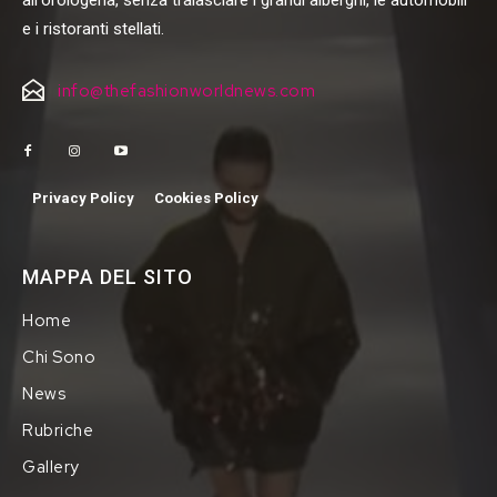
all'orologeria, senza tralasciare i grandi alberghi, le automobili
e i ristoranti stellati.
info@thefashionworldnews.com
Privacy Policy
Cookies Policy
MAPPA DEL SITO
Home
Chi Sono
News
Rubriche
Gallery