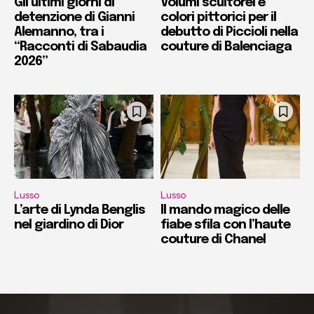
Gli ultimi giorni di
Volumi scultorei e
detenzione di Gianni
colori pittorici per il
Alemanno, tra i
debutto di Piccioli nella
“Racconti di Sabaudia
couture di Balenciaga
2026”
Lusso
Lusso
L’arte di Lynda Benglis
Il mando magico delle
nel giardino di Dior
fiabe sfila con l’haute
couture di Chanel