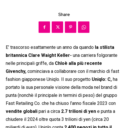
Share
E’ trascorso esattamente un anno da quando
la stilista
britannica Clare Waight Keller-
una carriera folgorante
nelle principali griffe, da
Chloè alla più recente
Givenchy,
cominciava a collaborare con il marchio di fast
fashion giapponese Uniqlo. Il suo progetto
Uniqlo: C,
ha
portato la sua personale visione della moda nel brand di
punta (nonchè il principale in termini di peso) del gruppo
Fast Retailing Co. che ha chiuso l’anno fiscale 2023 con
vendite globali
pari a circa
2.7 trilioni di yen
e punta a
chiudere il 2024 oltre quota 3 trilioni di yen (circa 20
miliardi di euro). Uniqlo conta
2.400 negozi in tutto il