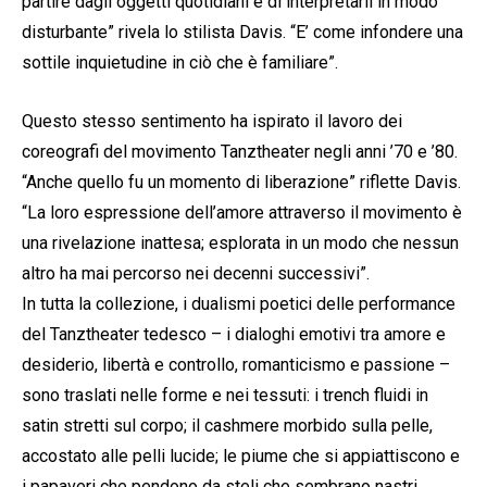
partire dagli oggetti quotidiani e di interpretarli in modo
disturbante” rivela lo stilista Davis. “E’ come infondere una
sottile inquietudine in ciò che è familiare”.
Questo stesso sentimento ha ispirato il lavoro dei
coreografi del movimento Tanztheater negli anni ’70 e ’80.
“Anche quello fu un momento di liberazione” riflette Davis.
“La loro espressione dell’amore attraverso il movimento è
una rivelazione inattesa; esplorata in un modo che nessun
altro ha mai percorso nei decenni successivi”.
In tutta la collezione, i dualismi poetici delle performance
del Tanztheater tedesco – i dialoghi emotivi tra amore e
desiderio, libertà e controllo, romanticismo e passione –
sono traslati nelle forme e nei tessuti: i trench fluidi in
satin stretti sul corpo; il cashmere morbido sulla pelle,
accostato alle pelli lucide; le piume che si appiattiscono e
i papaveri che pendono da steli che sembrano nastri.