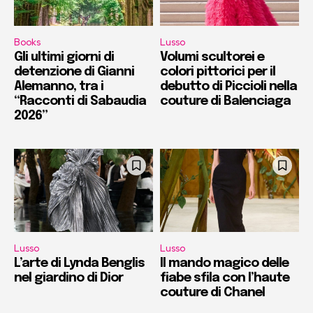
Books
Lusso
Gli ultimi giorni di
Volumi scultorei e
detenzione di Gianni
colori pittorici per il
Alemanno, tra i
debutto di Piccioli nella
“Racconti di Sabaudia
couture di Balenciaga
2026”
Lusso
Lusso
L’arte di Lynda Benglis
Il mando magico delle
nel giardino di Dior
fiabe sfila con l’haute
couture di Chanel