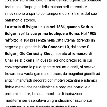
concept store dedicato all’arte dell’orologeria. La boutique
testimonia l’impegno della maison nell’intrecciare
innovazione e spirito contemporaneo alla trama del suo
patrimonio storico.
La storia di Bvlgari inizia nel 1884, quando Sotirio
Bulgari
aprì la sua prima boutique a Roma.
Nel
1905
rafforzò la sua presenza nella Città Eterna, aprendo un
negozio più grande in V
ia Condotti 10,
dal nome
S.
Bulgari, Old Curiosity Shop,
ispirato al r
omanzo di
Charles Dickens.
In questo scrigno prezioso, in cui
convergevano le più disparate arti artigianali, si poteva
trovare una vasta gamma di tesori, da magnifici gioielli ad
antichi manufatti decorati con motivi bizantini e islamici,
fibbie metalliche neoelleniche e pregiate bottiglie di
profumi. Inoltre, la sua atmosfera di ispirazione
mediterranea, esercitava un grandissimo fascino sui