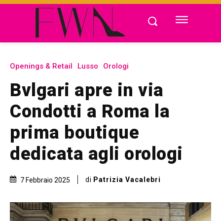
Openings & Retail
Lusso
Orologi
Bvlgari apre in via
Condotti a Roma la
prima boutique
dedicata agli orologi
di
Patrizia Vacalebri
7 Febbraio 2025