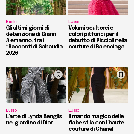
Books
Lusso
Gli ultimi giorni di
Volumi scultorei e
detenzione di Gianni
colori pittorici per il
Alemanno, tra i
debutto di Piccioli nella
“Racconti di Sabaudia
couture di Balenciaga
2026”
Lusso
Lusso
L’arte di Lynda Benglis
Il mando magico delle
nel giardino di Dior
fiabe sfila con l’haute
couture di Chanel