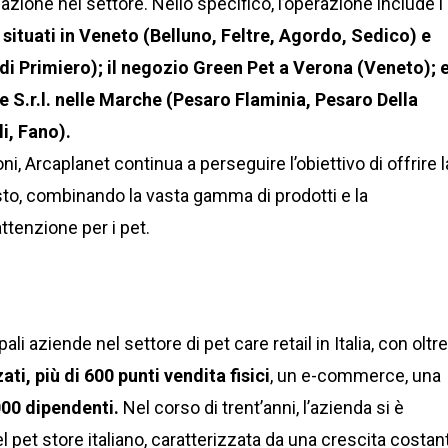
azione nel settore. Nello specifico, l’operazione include i
situati in Veneto (Belluno, Feltre, Agordo, Sedico) e
di Primiero); il negozio Green Pet a Verona (Veneto); e
 S.r.l. nelle Marche (Pesaro Flaminia, Pesaro Della
i, Fano).
i, Arcaplanet continua a perseguire l’obiettivo di offrire l
sto, combinando la vasta gamma di prodotti e la
ttenzione per i pet.
ali aziende nel settore di pet care retail in Italia, con oltr
zati, più di 600 punti vendita fisici
, un e-commerce, una
000 dipendenti.
Nel corso di trent’anni, l’azienda si è
 pet store italiano, caratterizzata da una crescita costan