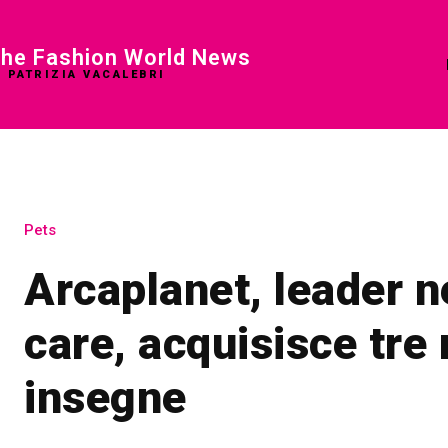
he Fashion World News
I PATRIZIA VACALEBRI
Pets
Arcaplanet, leader n
care, acquisisce tre
insegne