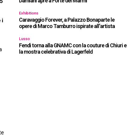
Damiani apre a Forte dei Marmi
5
Exhibitions
Caravaggio Forever, a Palazzo Bonaparte le
 i
opere di Marco Tamburro ispirate all’artista
Lusso
Fendi torna alla GNAMC con la couture di Chiuri e
a
la mostra celebrativa di Lagerfeld
e
te