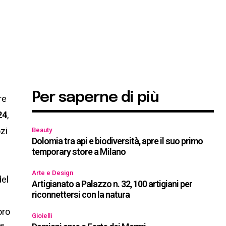
Per saperne di più
re
24
,
ozi
Beauty
Dolomia tra api e biodiversità, apre il suo primo
temporary store a Milano
Arte e Design
del
Artigianato a Palazzo n. 32, 100 artigiani per
riconnettersi con la natura
oro
Gioielli