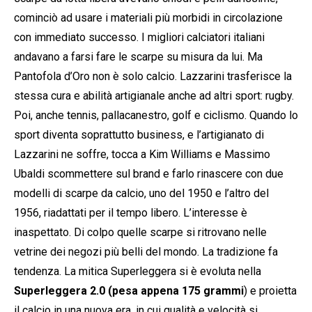
cominciò ad usare i materiali più morbidi in circolazione
con immediato successo. I migliori calciatori italiani
andavano a farsi fare le scarpe su misura da lui. Ma
Pantofola d’Oro non è solo calcio. Lazzarini trasferisce la
stessa cura e abilità artigianale anche ad altri sport: rugby.
Poi, anche tennis, pallacanestro, golf e ciclismo. Quando lo
sport diventa soprattutto business, e l’artigianato di
Lazzarini ne soffre, tocca a Kim Williams e Massimo
Ubaldi scommettere sul brand e farlo rinascere con due
modelli di scarpe da calcio, uno del 1950 e l’altro del
1956, riadattati per il tempo libero. L’interesse è
inaspettato. Di colpo quelle scarpe si ritrovano nelle
vetrine dei negozi più belli del mondo. La tradizione fa
tendenza. La mitica Superleggera si è evoluta nella
Superleggera 2.0 (pesa appena 175 grammi
) e proietta
il calcio in una nuova era, in cui qualità e velocità si