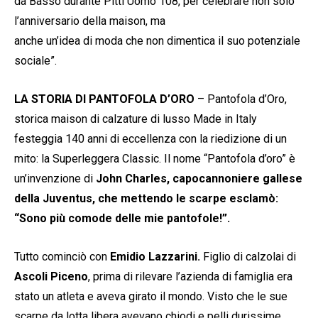
da Basso durante Pitti Uomo 108, per celebrare non solo
l’anniversario della maison, ma
anche un’idea di moda che non dimentica il suo potenziale
sociale”.
LA STORIA DI PANTOFOLA D’ORO
– Pantofola d’Oro,
storica maison di calzature di lusso Made in Italy
festeggia 140 anni di eccellenza con la riedizione di un
mito: la Superleggera Classic. Il nome “Pantofola d’oro” è
un’invenzione di
John Charles,
capocannoniere gallese
della Juventus, che mettendo le scarpe esclamò:
“Sono più comode delle mie pantofole!”.
Tutto cominciò con
Emidio Lazzarini.
Figlio di calzolai di
Ascoli Piceno
, prima di rilevare l’azienda di famiglia era
stato un atleta e aveva girato il mondo. Visto che le sue
scarpe da lotta libera avevano chiodi e pelli durissime,