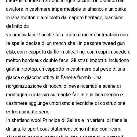
ultra-fini shrunken a sono a righe cricket. Un blouson da
aviatore in cashmere impermeabile si affianca a un parka
in lana melton e a oilcloth dal sapore heritage, ciascuno
definito da
volumi audaci. Giacche slim moto e racer contrastano con
le spalle decise di un trench shell in pesante tweed gun
club, con i cappotti duffle in shearling, con i capi in suede e
melton bordeaux double face. Gli strati imbottiti includono
gilet in ripstop, un cappotto in cashmere dal peso di una
giacca e giacche utility in flanella funmix. Una
riorganizzazione di fiocchi di neve ricamati e scene di
montagna in intarsio su maglie fair isle in lana merino e
cashmere aggiunge umorismo a tecniche di costruzione
estremamente serie.
In shetland wool Principe di Galles e in varianti di flanella
di lana, le sport coat statement sono rifinite con ricami