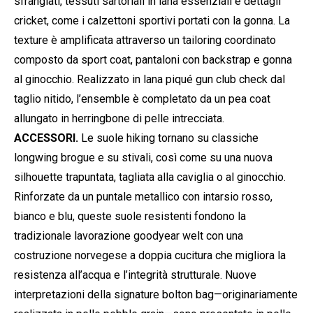
sfrangiati, tessuti sartoriali in lana essenziali e dettagli
cricket, come i calzettoni sportivi portati con la gonna. La
texture è amplificata attraverso un tailoring coordinato
composto da sport coat, pantaloni con backstrap e gonna
al ginocchio. Realizzato in lana piqué gun club check dal
taglio nitido, l’ensemble è completato da un pea coat
allungato in herringbone di pelle intrecciata.
ACCESSORI.
Le suole hiking tornano su classiche
longwing brogue e su stivali, così come su una nuova
silhouette trapuntata, tagliata alla caviglia o al ginocchio.
Rinforzate da un puntale metallico con intarsio rosso,
bianco e blu, queste suole resistenti fondono la
tradizionale lavorazione goodyear welt con una
costruzione norvegese a doppia cucitura che migliora la
resistenza all’acqua e l’integrità strutturale. Nuove
interpretazioni della signature bolton bag—originariamente