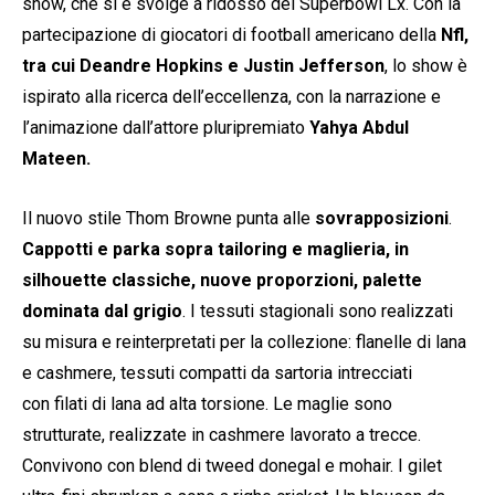
show, che si è svolge a ridosso del Superbowl Lx. Con la
partecipazione di giocatori di football americano della
Nfl,
tra cui Deandre Hopkins e Justin Jefferson
, lo show è
ispirato alla ricerca dell’eccellenza, con la narrazione e
l’animazione dall’attore pluripremiato
Yahya Abdul
Mateen.
Il nuovo stile Thom Browne punta alle
sovrapposizioni
.
Cappotti e parka sopra tailoring e maglieria, in
silhouette classiche, nuove proporzioni, palette
dominata dal
grigio
. I tessuti stagionali sono realizzati
su misura e reinterpretati per la collezione: flanelle di lana
e cashmere, tessuti compatti da sartoria intrecciati
con filati di lana ad alta torsione. Le maglie sono
strutturate, realizzate in cashmere lavorato a trecce.
Convivono con blend di tweed donegal e mohair. I gilet