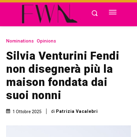
Nominations
Opinions
Silvia Venturini Fendi
non disegnerà più la
maison fondata dai
suoi nonni
di
Patrizia Vacalebri
1 Ottobre 2025