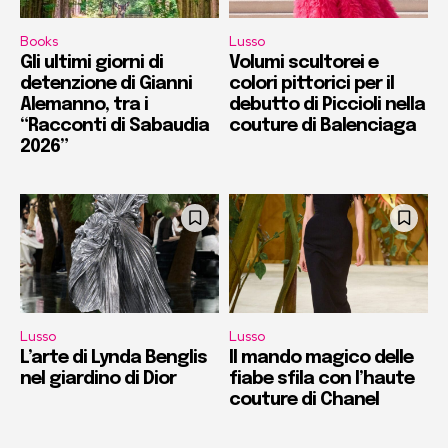
Books
Lusso
Gli ultimi giorni di
Volumi scultorei e
detenzione di Gianni
colori pittorici per il
Alemanno, tra i
debutto di Piccioli nella
“Racconti di Sabaudia
couture di Balenciaga
2026”
Lusso
Lusso
L’arte di Lynda Benglis
Il mando magico delle
nel giardino di Dior
fiabe sfila con l’haute
couture di Chanel