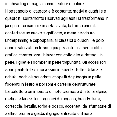
in shearling o maglia hanno texture e calore.
Il passaggio di categorie è costante: motivi a quadri e a
quadretti solitamente riservati agli abiti si trasformano in
jacquard su camicie in seta lavata; la forma anorak
conferisce un nuovo significato, a metà strada tra
underpinning e capospalla, ai classici blouson ; le polo
sono realizzate in tessuti più pesanti. Una sensibilità
grafica caratterizza i blazer con collo alto e dettagli in
pelle, i gilet e i bomber in pelle trapuntata. Gli accessori
sono pantofole e mocassini in suede , feltro di lana e
nabuk , occhiali squadrati, cappelli da pioggia in pelle
foderati in feltro e borsoni e cartelle destrutturate.
La palette è un impasto di note cremose di stella alpina,
meliga e larice, toni organici di mogano, brandy, terra,
corteccia, betulla, torba e bosco, accentati da sfumature di
zaffiro, bruma e giada; il grigio antracite e il nero