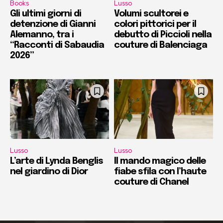
Books
Lusso
Gli ultimi giorni di
Volumi scultorei e
detenzione di Gianni
colori pittorici per il
Alemanno, tra i
debutto di Piccioli nella
“Racconti di Sabaudia
couture di Balenciaga
2026”
Lusso
Lusso
L’arte di Lynda Benglis
Il mando magico delle
nel giardino di Dior
fiabe sfila con l’haute
couture di Chanel