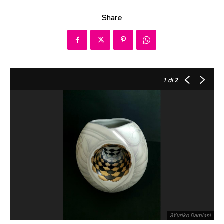
Share
1
di 2
3Yuriko Damiani