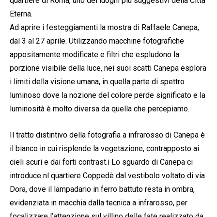
quartiere di Roma, uno dei luoghi più suggestivi della Città
Eterna.
Ad aprire i festeggiamenti la mostra di Raffaele Canepa,
dal 3 al 27 aprile. Utilizzando macchine fotografiche
appositamente modificate e filtri che espludono la
porzione visibile della luce, nei suoi scatti Canepa esplora
i limiti della visione umana, in quella parte di spettro
luminoso dove la nozione del colore perde significato e la
luminosità è molto diversa da quella che percepiamo.
Il tratto distintivo della fotografia a infrarosso di Canepa è
il bianco in cui risplende la vegetazione, contrapposto ai
cieli scuri e dai forti contrast.i Lo sguardo di Canepa ci
introduce nl quartiere Coppedè dal vestibolo voltato di via
Dora, dove il lampadario in ferro battuto resta in ombra,
evidenziata in macchia dalla tecnica a infrarosso, per
focalizzare l’attenzione sul villino delle fate realizzato da