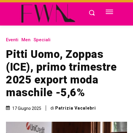
Eventi
Men
Speciali
Pitti Uomo, Zoppas
(ICE), primo trimestre
2025 export moda
maschile -5,6%
di
Patrizia Vacalebri
17 Giugno 2025