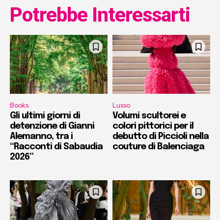
Potrebbe Interessarti
Books
Lusso
Gli ultimi giorni di
Volumi scultorei e
detenzione di Gianni
colori pittorici per il
Alemanno, tra i
debutto di Piccioli nella
“Racconti di Sabaudia
couture di Balenciaga
2026”