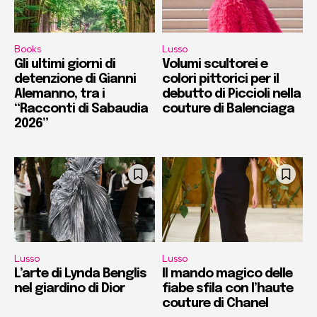
Books
Lusso
Gli ultimi giorni di
Volumi scultorei e
detenzione di Gianni
colori pittorici per il
Alemanno, tra i
debutto di Piccioli nella
“Racconti di Sabaudia
couture di Balenciaga
2026”
Lusso
Lusso
L’arte di Lynda Benglis
Il mando magico delle
nel giardino di Dior
fiabe sfila con l’haute
couture di Chanel