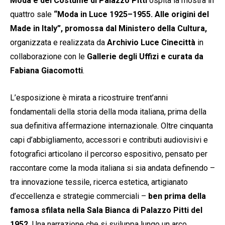
Moda e del Costume di Palazzo Pitti
ospita la mostra in
quattro sale
“Moda in Luce 1925–1955. Alle origini del
Made in Italy”, promossa dal Ministero della Cultura,
organizzata e realizzata da
Archivio Luce Cinecittà
in
collaborazione con le
Gallerie degli Uffizi e curata da
Fabiana Giacomotti
.
L’esposizione è mirata a ricostruire trent’anni
fondamentali della storia della moda italiana, prima della
sua definitiva affermazione internazionale. Oltre cinquanta
capi d’abbigliamento, accessori e contributi audiovisivi e
fotografici articolano il percorso espositivo, pensato per
raccontare come la moda italiana si sia andata definendo –
tra innovazione tessile, ricerca estetica, artigianato
d’eccellenza e strategie commerciali –
ben prima della
famosa sfilata nella Sala Bianca di Palazzo Pitti del
1952.
Una narrazione che si sviluppa lungo un arco