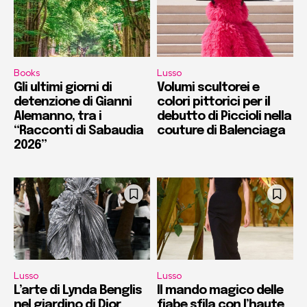
Books
Lusso
Gli ultimi giorni di
Volumi scultorei e
detenzione di Gianni
colori pittorici per il
Alemanno, tra i
debutto di Piccioli nella
“Racconti di Sabaudia
couture di Balenciaga
2026”
Lusso
Lusso
L’arte di Lynda Benglis
Il mando magico delle
nel giardino di Dior
fiabe sfila con l’haute