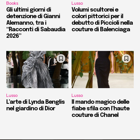
Books
Lusso
Gli ultimi giorni di
Volumi scultorei e
detenzione di Gianni
colori pittorici per il
Alemanno, tra i
debutto di Piccioli nella
“Racconti di Sabaudia
couture di Balenciaga
2026”
Lusso
Lusso
L’arte di Lynda Benglis
Il mando magico delle
nel giardino di Dior
fiabe sfila con l’haute
couture di Chanel