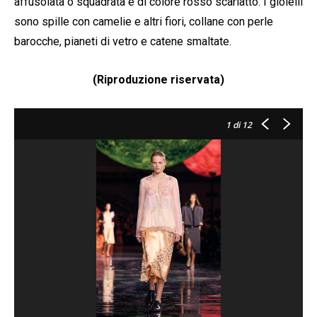
affusolata o squadrata e di colore rosso scarlatto. I gioielli
sono spille con camelie e altri fiori, collane con perle
barocche, pianeti di vetro e catene smaltate.
(Riproduzione riservata)
1
di 12
c