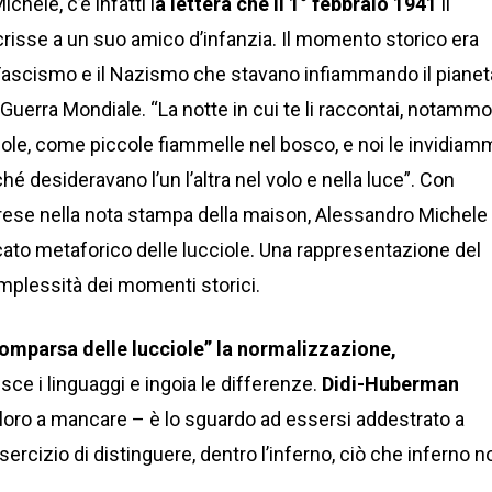
hele, c’è infatti l
a lettera che il 1° febbraio 1941
il
risse a un suo amico d’infanzia. Il momento storico era
 Fascismo e il Nazismo che stavano infiammando il pianet
uerra Mondiale. “La notte in cui te li raccontai, notamm
iole, come piccole fiammelle nel bosco, e noi le invidia
é desideravano l’un l’altra nel volo e nella luce”. Con
iprese nella nota stampa della maison, Alessandro Michele
icato metaforico delle lucciole. Una rappresentazione del
mplessità dei momenti storici.
omparsa delle lucciole”
la normalizzazione,
sce i linguaggi e ingoia le differenze.
Didi-Huberman
o loro a mancare – è lo sguardo ad essersi addestrato a
sercizio di distinguere, dentro l’inferno, ciò che inferno n