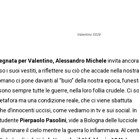
Valentino SS26
segnata per Valentino, Alessandro Michele
invita ancora
o i suoi vestiti, a riflettere su ciò che accade nella nostr
 romano ci pone davanti al “buio” della nostra epoca, funest
no sempre tutte le guerre, nella loro follia crudele. Ci s
metafora ma una condizione reale, che ci viene sbattuta
he d’innocenti uccisi, come vediamo in tv e sui social. In
studente
Pierpaolo Pasolini
, vide a Bologna delle lucciole
lluminare il cielo mentre la guerra lo infiammava. Al cent