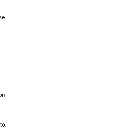
ese
con
to.