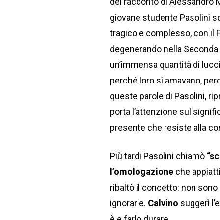
del racconto di Alessandro Mic
giovane studente Pasolini sc
tragico e complesso, con il
degenerando nella Seconda G
un’immensa quantità di lucc
perché loro si amavano, perch
queste parole di Pasolini, r
porta l’attenzione sul signif
presente che resiste alla co
Più tardi Pasolini chiamò
“sc
l’omologazione
che appiatti
ribaltò il concetto: non son
ignorarle.
Calvino
suggerì l’e
è e farlo durare.