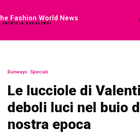
he Fashion World News
I PATRIZIA VACALEBRI
Runways
Speciali
Le lucciole di Valent
deboli luci nel buio d
nostra epoca