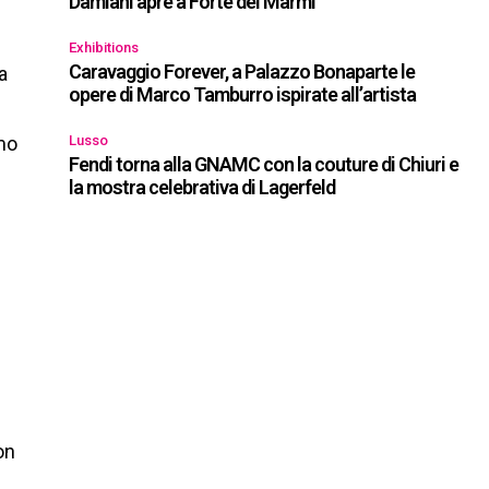
Damiani apre a Forte dei Marmi
Exhibitions
Caravaggio Forever, a Palazzo Bonaparte le
a
opere di Marco Tamburro ispirate all’artista
o
mmo
Lusso
Fendi torna alla GNAMC con la couture di Chiuri e
la mostra celebrativa di Lagerfeld
on