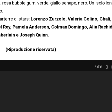
la, rosa bubble gum, verde, giallo senape, nero. Un solo lo
o.
arterre di stars:
Lorenzo Zurzolo, Valeria Golino, Ghali,
el Rey, Pamela Anderson, Colman Domingo, Alia Rachid
erlain e Joseph Quinn.
(Riproduzione riservata)
1
di 8