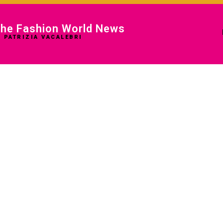
he Fashion World News
I PATRIZIA VACALEBRI