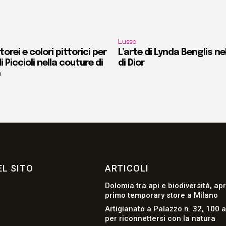
Lusso
orei e colori pittorici per
L’arte di Lynda Benglis ne
i Piccioli nella couture di
di Dior
a
L SITO
ARTICOLI
Dolomia tra api e biodiversità, apr
primo temporary store a Milano
Artigianato a Palazzo n. 32, 100 a
per riconnettersi con la natura