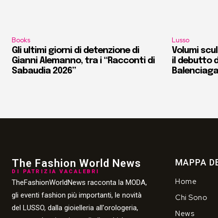
Books
Lusso
Gli ultimi giorni di detenzione di
Volumi scult
Gianni Alemanno, tra i “Racconti di
il debutto d
Sabaudia 2026”
Balenciag
The Fashion World News
MAPPA DE
DI PATRIZIA VACALEBRI
Home
TheFashionWorldNews racconta la MODA,
gli eventi fashion più importanti, le novità
Chi Sono
del LUSSO, dalla gioielleria all'orologeria,
News