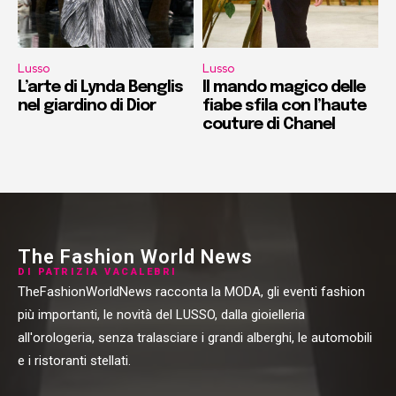
Lusso
Lusso
L’arte di Lynda Benglis
Il mando magico delle
nel giardino di Dior
fiabe sfila con l’haute
couture di Chanel
The Fashion World News
DI PATRIZIA VACALEBRI
TheFashionWorldNews racconta la MODA, gli eventi fashion
più importanti, le novità del LUSSO, dalla gioielleria
all'orologeria, senza tralasciare i grandi alberghi, le automobili
e i ristoranti stellati.