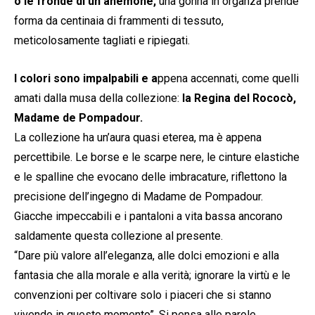
o le fronde di un anemone,
una gonna in organza prende
forma da centinaia di frammenti di tessuto,
meticolosamente tagliati e ripiegati.
I colori sono impalpabili e a
ppena accennati, come quelli
amati dalla musa della collezione:
la Regina del Rococò,
Madame de Pompadour.
La collezione ha un’aura quasi eterea, ma è appena
percettibile. Le borse e le scarpe nere, le cinture elastiche
e le spalline che evocano delle imbracature, riflettono la
precisione dell’ingegno di Madame de Pompadour.
Giacche impeccabili e i pantaloni a vita bassa ancorano
saldamente questa collezione al presente.
“Dare più valore all’eleganza, alle dolci emozioni e alla
fantasia che alla morale e alla verità; ignorare la virtù e le
convenzioni per coltivare solo i piaceri che si stanno
vivendo in questo momento”. Si pensa alle parole