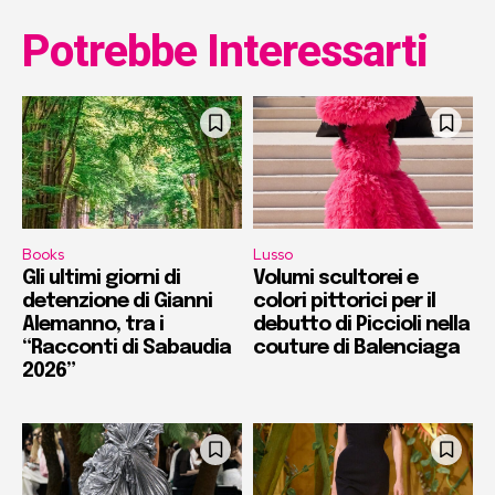
Potrebbe Interessarti
Books
Lusso
Gli ultimi giorni di
Volumi scultorei e
detenzione di Gianni
colori pittorici per il
Alemanno, tra i
debutto di Piccioli nella
“Racconti di Sabaudia
couture di Balenciaga
2026”