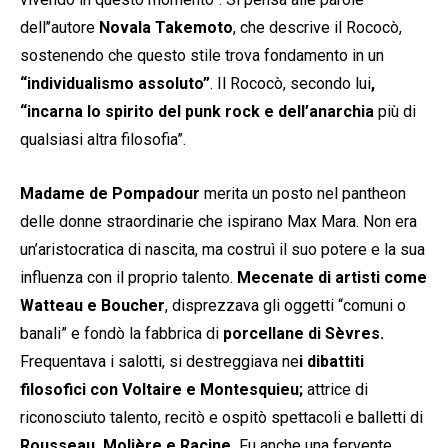
dell’’autore
Novala Takemoto
, che descrive il Rococò,
sostenendo che questo stile trova fondamento in un
“individualismo assoluto”
. Il Rococò, secondo lui
,
“incarna lo spirito del punk rock e dell’anarchia
più di
qualsiasi altra filosofia”.
Madame de Pompadour
merita un posto nel pantheon
delle donne straordinarie che ispirano Max Mara. Non era
un’aristocratica di nascita, ma costruì il suo potere e la sua
influenza con il proprio talento.
Mecenate di artisti come
Watteau e Boucher
, disprezzava gli oggetti “comuni o
banali” e fondò la fabbrica di
porcellane di Sèvres.
Frequentava i salotti, si destreggiava ne
i dibattiti
filosofici con Voltaire e Montesquieu;
attrice di
riconosciuto talento, recitò e ospitò spettacoli e balletti di
Rousseau, Molière e Racine.
Fu anche una fervente