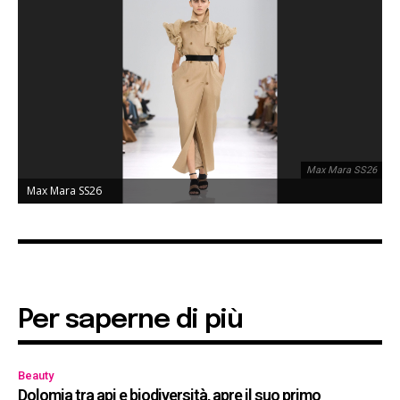
Max Mara SS26
Max Mara SS26
Per saperne di più
Beauty
Dolomia tra api e biodiversità, apre il suo primo