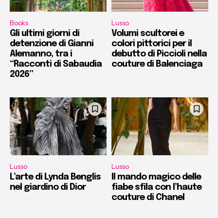
Books
Lusso
Gli ultimi giorni di
Volumi scultorei e
detenzione di Gianni
colori pittorici per il
Alemanno, tra i
debutto di Piccioli nella
“Racconti di Sabaudia
couture di Balenciaga
2026”
Lusso
Lusso
L’arte di Lynda Benglis
Il mando magico delle
nel giardino di Dior
fiabe sfila con l’haute
couture di Chanel