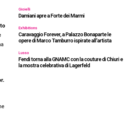
Gioielli
Damiani apre a Forte dei Marmi
rto
Exhibitions
Caravaggio Forever, a Palazzo Bonaparte le
è
opere di Marco Tamburro ispirate all’artista
na
Lusso
Fendi torna alla GNAMC con la couture di Chiuri e
la mostra celebrativa di Lagerfeld
r.
ne