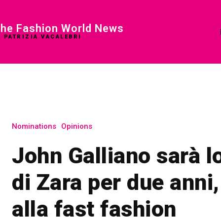
he Fashion World News
I PATRIZIA VACALEBRI
Nominations
Opinions
John Galliano sarà lo
di Zara per due anni,
alla fast fashion