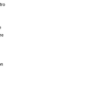
tro
e
ore
on
,