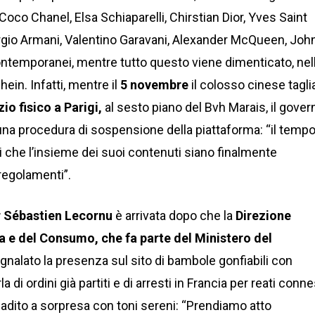
o Chanel, Elsa Schiaparelli, Chirstian Dior, Yves Saint
orgio Armani, Valentino Garavani, Alexander McQueen, Joh
i contemporanei, mentre tutto questo viene dimenticato, nel
ein. Infatti, mentre il
5 novembre
il colosso cinese tagli
io fisico a Parigi,
al sesto piano del Bvh Marais, il gover
 una procedura di sospensione della piattaforma: “il temp
 che l’insieme dei suoi contenuti siano finalmente
 regolamenti”.
 Sébastien Lecornu
è arrivata dopo che la
Direzione
 e del Consumo, che fa parte del Ministero del
gnalato la presenza sul sito di bambole gonfiabili con
 di ordini già partiti e di arresti in Francia per reati conn
ibadito a sorpresa con toni sereni: “Prendiamo atto