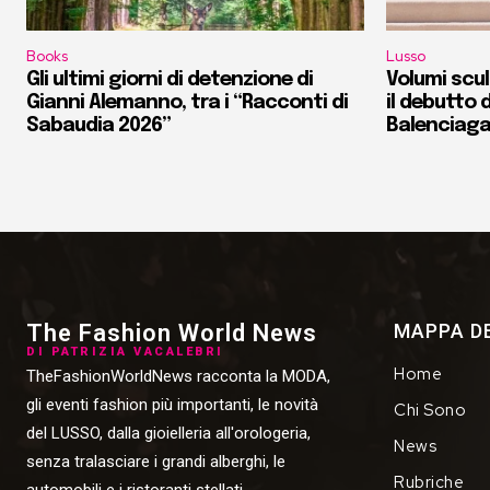
Books
Lusso
Gli ultimi giorni di detenzione di
Volumi scult
Gianni Alemanno, tra i “Racconti di
il debutto d
Sabaudia 2026”
Balenciag
The Fashion World News
MAPPA DE
DI PATRIZIA VACALEBRI
Home
TheFashionWorldNews racconta la MODA,
gli eventi fashion più importanti, le novità
Chi Sono
del LUSSO, dalla gioielleria all'orologeria,
News
senza tralasciare i grandi alberghi, le
Rubriche
automobili e i ristoranti stellati.