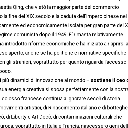
dinastia Qing, che vietò la maggior parte del commercio
 la fine del XIX secolo e la caduta dell’Impero cinese nel
iticamente ed economicamente isolata per gran parte del 
 regime comunista dopo il 1949. E’ rimasta relativamente
a introdotto riforme economiche e ha iniziato a riaprirsi a
ese aperto, anche se ha politiche e normative specifiche
on gli stranieri, soprattutto per quanto riguarda l’accesso 
 poco.
ri più dinamici di innovazione al mondo –
sostiene il ceo 
 sua energia creativa si sposa perfettamente con la nostr
l colosso francese continua a ignorare secoli di storia
i movimenti artistici, di Rinascimento italiano e di botteghe
ò, di Liberty e Art Decò, di contaminazioni culturali che
ropa, soprattutto in Italia e Francia, nascessero geni del