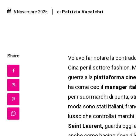
di
Patrizia Vacalebri
6 Novembre 2025
Share
Volevo far notare la contradd
Cina per il settore fashion. 
guerra alla
piattaforma cines
ha come ceo
il manager it
per i suoi marchi di punta, st
moda sono stati italiani, fra
lusso che controlla i marchi 
Saint Laurent,
guarda oggi a
anche come bacino dove allev