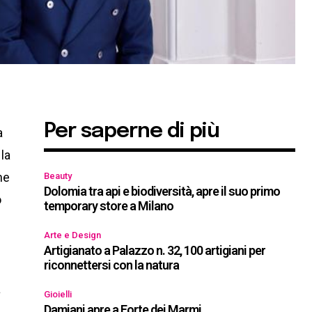
Per saperne di più
a
 la
he
Beauty
Dolomia tra api e biodiversità, apre il suo primo
o
temporary store a Milano
Arte e Design
Artigianato a Palazzo n. 32, 100 artigiani per
riconnettersi con la natura
a
Gioielli
Damiani apre a Forte dei Marmi