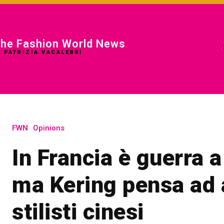
he Fashion World News
I PATRIZIA VACALEBRI
FWN
Opinions
In Francia è guerra a
ma Kering pensa ad 
stilisti cinesi