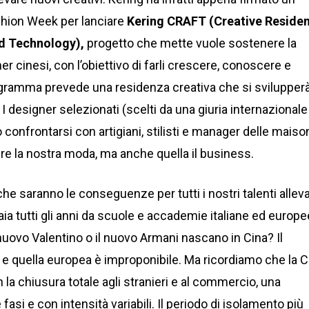
shion Week per lanciare
Kering CRAFT (Creative Reside
nd Technology),
progetto che mette vuole sostenere la
 cinesi, con l’obiettivo di farli crescere, conoscere e
rogramma prevede una residenza creativa che si svilupper
 I designer selezionati (scelti da una giuria internazionale
 confrontarsi con artigiani, stilisti e manager delle maiso
re la nostra moda, ma anche quella il business.
e saranno le conseguenze per tutti i nostri talenti alleva
iaia tutti gli anni da scuole e accademie italiane ed europe
uovo Valentino o il nuovo Armani nascano in Cina? Il
e e quella europea è improponibile. Ma ricordiamo che la C
n la chiusura totale agli stranieri e al commercio, una
fasi e con intensità variabili. Il periodo di isolamento più