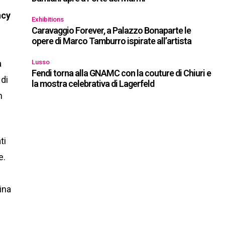
ncy
Exhibitions
Caravaggio Forever, a Palazzo Bonaparte le
opere di Marco Tamburro ispirate all’artista
à
Lusso
Fendi torna alla GNAMC con la couture di Chiuri e
 di
la mostra celebrativa di Lagerfeld
n
ti
e.
ina