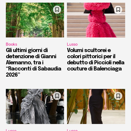
Books
Lusso
Gli ultimi giorni di
Volumi scultorei e
detenzione di Gianni
colori pittorici per il
Alemanno, tra i
debutto di Piccioli nella
“Racconti di Sabaudia
couture di Balenciaga
2026”
Lusso
Lusso