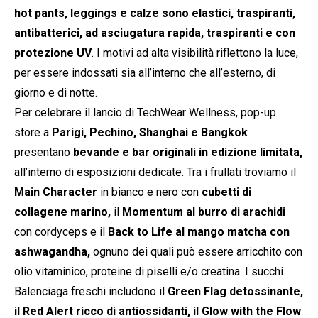
hot pants, leggings e calze sono elastici, traspiranti,
antibatterici, ad asciugatura rapida, traspiranti e con
protezione UV
. I motivi ad alta visibilità riflettono la luce,
per essere indossati sia all’interno che all’esterno, di
giorno e di notte.
Per celebrare il lancio di TechWear Wellness, pop-up
store a
Parigi, Pechino, Shanghai e
Bangkok
presentano
bevande e bar originali in edizione limitata,
all’interno di esposizioni dedicate. Tra i frullati troviamo il
Main Character
in bianco e nero con
cubetti di
collagene marino,
il
Momentum al burro di arachidi
con cordyceps e il
Back to Life al mango matcha con
ashwagandha,
ognuno dei quali può essere arricchito con
olio vitaminico, proteine ​​di piselli e/o creatina. I succhi
Balenciaga freschi includono il
Green Flag detossinante,
il Red Alert ricco di antiossidanti, il Glow with the Flow