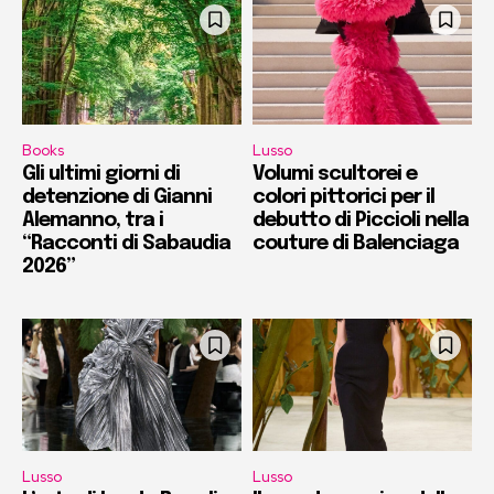
Books
Lusso
Gli ultimi giorni di
Volumi scultorei e
detenzione di Gianni
colori pittorici per il
Alemanno, tra i
debutto di Piccioli nella
“Racconti di Sabaudia
couture di Balenciaga
2026”
Lusso
Lusso