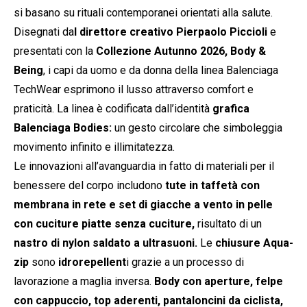
si basano su rituali contemporanei orientati alla salute.
Disegnati da
l direttore creativo Pierpaolo Piccioli
e
presentati con la
Collezione Autunno 2026, Body &
Being
, i capi da uomo e da donna della linea Balenciaga
TechWear esprimono il lusso attraverso comfort e
praticità. La linea è codificata dall’identità
grafica
Balenciaga Bodies:
un gesto circolare che simboleggia
movimento infinito e illimitatezza.
Le innovazioni all’avanguardia in fatto di materiali per il
benessere del corpo includono
tute in taffetà con
membrana in rete e set di giacche a vento in pelle
con cuciture piatte senza cuciture,
risultato di un
nastro di nylon saldato a ultrasuoni.
Le
chiusure Aqua-
zip
sono
idrorepellent
i grazie a un processo di
lavorazione a maglia inversa.
Body con aperture, felpe
con cappuccio, top aderenti, pantaloncini da ciclista,