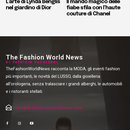
L’arte di Lynda Benglis
Il mando magico delle
nel giardino di Dior
fiabe sfila con l’haute
couture di Chanel
The Fashion World News
DI PATRIZIA VACALEBRI
TheFashionWorldNews racconta la MODA, gli eventi fashion
più importanti, le novità del LUSSO, dalla gioielleria
all'orologeria, senza tralasciare i grandi alberghi, le automobili
e i ristoranti stellati.
info@thefashionworldnews.com