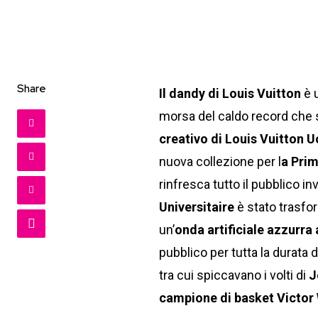
Share
Il dandy di Louis Vuitton
è u
morsa del caldo record che s
creativo di Louis
Vuitton U
nuova collezione per l
a Pri
rinfresca tutto il pubblico inv
Universitaire
è stato trasfor
un’
onda artificiale azzurra 
pubblico per tutta la durata 
tra cui spiccavano i volti di
J
campione di basket Victo