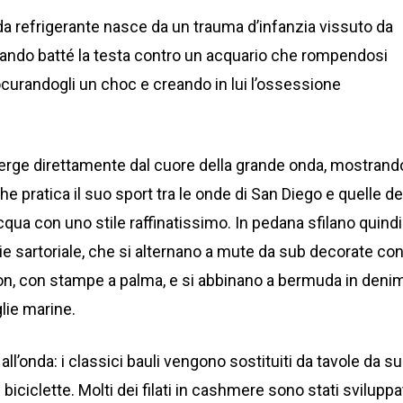
da refrigerante nasce da un trauma d’infanzia vissuto da
quando batté la testa contro un acquario che rompendosi
rocurandogli un choc e creando in lui l’ossessione
erge direttamente dal cuore della grande onda, mostrand
he pratica il suo sport tra le onde di San Diego e quelle de
cqua con uno stile raffinatissimo. In pedana sfilano quindi
e sartoriale, che si alternano a mute da sub decorate con 
n, con stampe a palma, e si abbinano a bermuda in deni
lie marine.
 all’onda: i classici bauli vengono sostituiti da tavole da su
biciclette. Molti dei filati in cashmere sono stati sviluppa