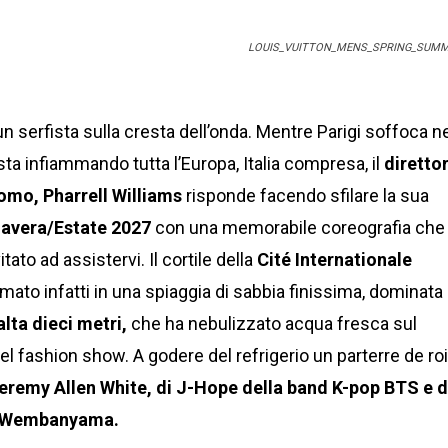
LOUIS_VUITTON_MENS_SPRING_SUMM
n serfista sulla cresta dell’onda. Mentre Parigi soffoca ne
ta infiammando tutta l’Europa, Italia compresa, il
diretto
omo, Pharrell Williams
risponde facendo sfilare la sua
mavera/Estate 2027
con una memorabile coreografia che
itato ad assistervi. Il cortile della
Cité Internationale
mato infatti in una spiaggia di sabbia finissima, dominata
alta dieci metri,
che ha nebulizzato acqua fresca sul
del fashion show. A godere del refrigerio un parterre de roi
eremy Allen White, di J-Hope della band K-pop BTS e d
r Wembanyama.