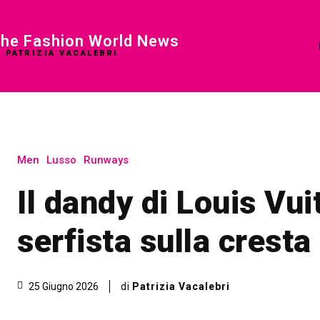
he Fashion World News
I PATRIZIA VACALEBRI
Men
Lusso
Runways
Il dandy di Louis Vui
serfista sulla cresta
di
Patrizia Vacalebri
25 Giugno 2026