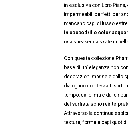
in esclusiva con Loro Piana,
impermeabili perfetti per and
mancano capi di lusso estr
in coccodrillo color acqu
una sneaker da skate in pel
Con questa collezione Pharrel
base di un’ eleganza non con
decorazioni marine e dallo s
dialogano con tessuti sartoria
tempo, dal clima e dalle ripar
del surfista sono reinterpreta
Attraverso la continua esplor
texture, forme e capi quotidia