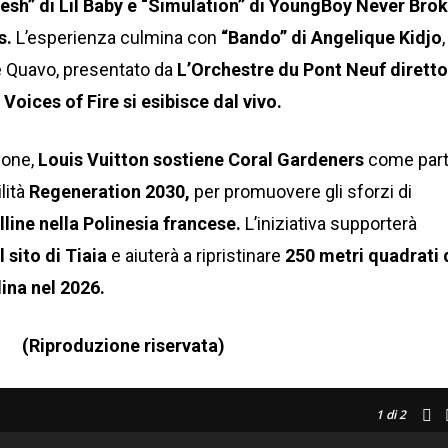
esh” di Lil Baby e “Simulation” di YoungBoy Never Bro
s.
L’esperienza culmina con
“Bando” di Angelique
Kidjo
,
 e Quavo, presentato da
L’Orchestre du Pont Neuf dirett
Voices of Fire si esibisce dal vivo.
zione,
Louis Vuitton sostiene Coral Gardeners
come par
lità
Regeneration 2030,
per promuovere gli sforzi di
lline nella Polinesia francese.
L’iniziativa supporterà
l sito di Tiaia
e aiuterà a ripristinare
250 metri quadrati 
lina nel 2026.
(Riproduzione riservata)
1
di 2