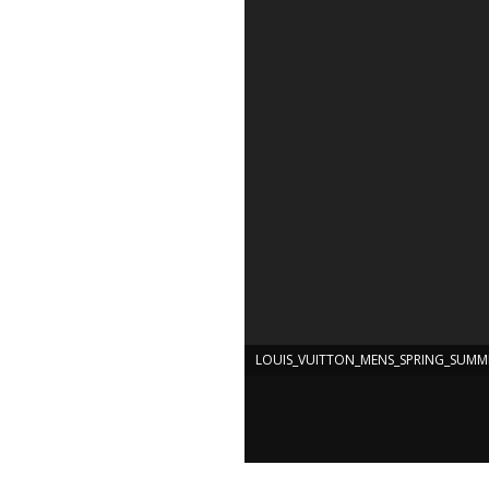
LOUIS_VUITTON_MENS_SPRING_SUMM