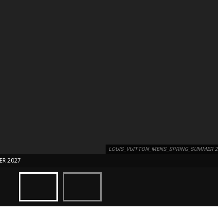
LOUIS_VUITTON_MENS_SPRING_SUMMER 2
ER 2027