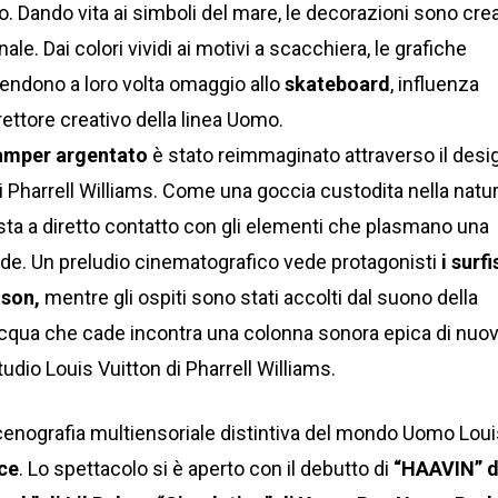
tto. Dando vita ai simboli del mare, le decorazioni sono cre
le. Dai colori vividi ai motivi a scacchiera, le grafiche
f rendono a loro volta omaggio allo
skateboard
, influenza
irettore creativo della linea Uomo.
mper argentato
è stato reimmaginato attraverso il desi
 di Pharrell Williams. Come una goccia custodita nella natur
rfista a diretto contatto con gli elementi che plasmano una
nde. Un preludio cinematografico vede protagonisti
i surfi
lson,
mentre gli ospiti sono stati accolti dal suono della
’acqua che cade incontra una colonna sonora epica di nuo
tudio Louis Vuitton di Pharrell Williams.
scenografia multiensoriale distintiva del mondo Uomo Lou
ce
. Lo spettacolo si è aperto con il debutto di
“HAAVIN” d