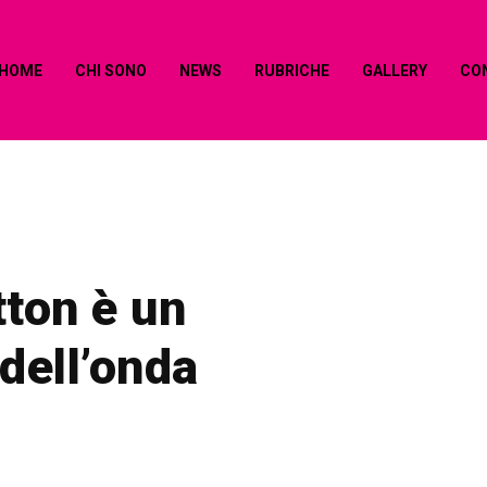
HOME
CHI SONO
NEWS
RUBRICHE
GALLERY
CO
tton è un
 dell’onda