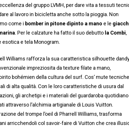
 eccellenza del gruppo LVMH, per dare vita a tessuti tecni
are al lavoro in bicicletta anche sotto la pioggia. Non
emo come i
bomber in pitone dipinto a mano
e le
giacch
amarina
. Per le calzature ha fatto il suo debutto
la Combi
,
le esotica e tela Monogram.
l Williams rafforza la sua caratteristica silhouette dandy
venzionale impreziosita da texture filate a mano,
pirito bohémien della cultura del surf. Cos’ mute tecnich
li di alta qualità. Con le loro caratteristiche di usura dal
azioni, gli archetipi e i materiali del guardaroba quotidiano
ti attraverso l’alchimia artigianale di Louis Vuitton.
azione del trompe l’oeil di Pharrell Williams, trasforma
ni arricchendoli col savoir-faire di Vuitton che crea illusi