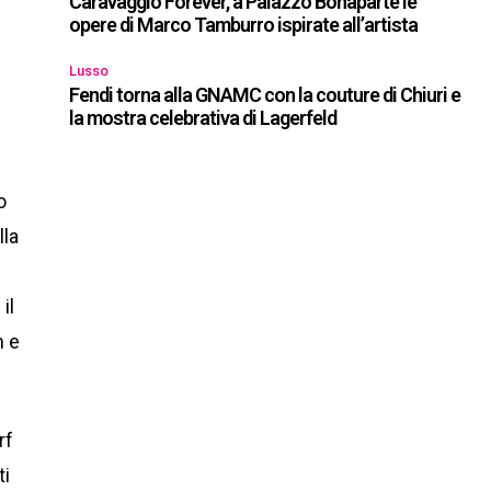
Caravaggio Forever, a Palazzo Bonaparte le
opere di Marco Tamburro ispirate all’artista
Lusso
Fendi torna alla GNAMC con la couture di Chiuri e
la mostra celebrativa di Lagerfeld
o
lla
il
m e
rf
ti