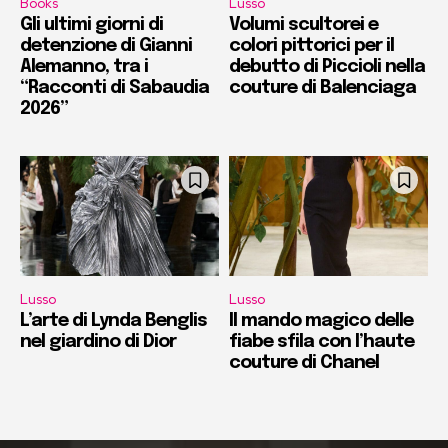
Books
Lusso
Gli ultimi giorni di
Volumi scultorei e
detenzione di Gianni
colori pittorici per il
Alemanno, tra i
debutto di Piccioli nella
“Racconti di Sabaudia
couture di Balenciaga
2026”
Lusso
Lusso
L’arte di Lynda Benglis
Il mando magico delle
nel giardino di Dior
fiabe sfila con l’haute
couture di Chanel