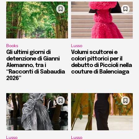
Books
Lusso
Gli ultimi giorni di
Volumi scultorei e
detenzione di Gianni
colori pittorici per il
Alemanno, tra i
debutto di Piccioli nella
“Racconti di Sabaudia
couture di Balenciaga
2026”
Lusso
Lusso