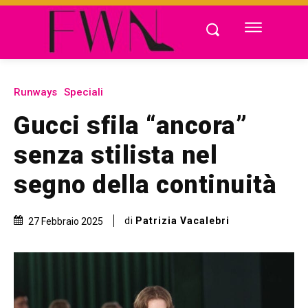
Runways
Speciali
Gucci sfila “ancora”
senza stilista nel
segno della continuità
di
Patrizia Vacalebri
27 Febbraio 2025