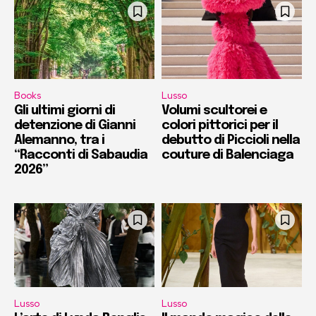
Books
Lusso
Gli ultimi giorni di
Volumi scultorei e
detenzione di Gianni
colori pittorici per il
Alemanno, tra i
debutto di Piccioli nella
“Racconti di Sabaudia
couture di Balenciaga
2026”
Lusso
Lusso