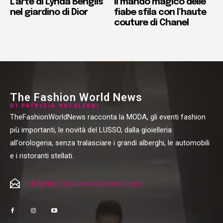
L’arte di Lynda Benglis
Il mando magico delle
nel giardino di Dior
fiabe sfila con l’haute
couture di Chanel
The Fashion World News
DI PATRIZIA VACALEBRI
TheFashionWorldNews racconta la MODA, gli eventi fashion
più importanti, le novità del LUSSO, dalla gioielleria
all'orologeria, senza tralasciare i grandi alberghi, le automobili
e i ristoranti stellati.
info@thefashionworldnews.com