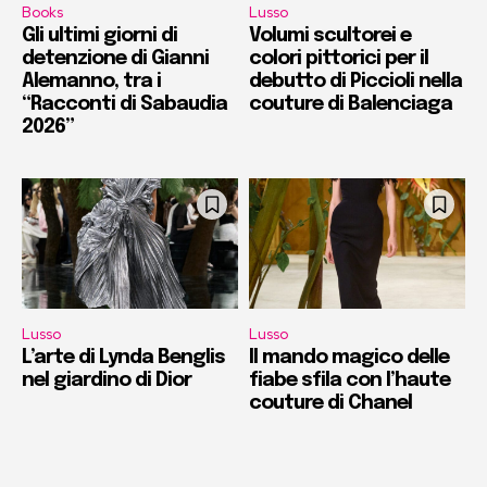
Books
Lusso
Gli ultimi giorni di
Volumi scultorei e
detenzione di Gianni
colori pittorici per il
Alemanno, tra i
debutto di Piccioli nella
“Racconti di Sabaudia
couture di Balenciaga
2026”
Lusso
Lusso
L’arte di Lynda Benglis
Il mando magico delle
nel giardino di Dior
fiabe sfila con l’haute
couture di Chanel