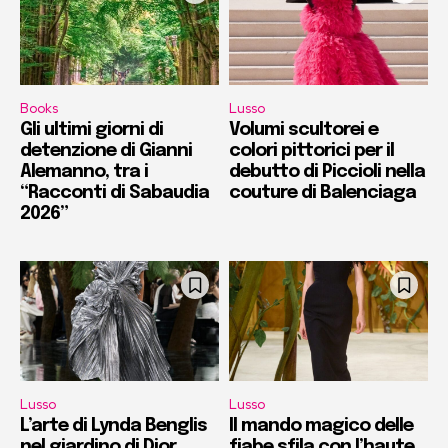
Books
Lusso
Gli ultimi giorni di
Volumi scultorei e
detenzione di Gianni
colori pittorici per il
Alemanno, tra i
debutto di Piccioli nella
“Racconti di Sabaudia
couture di Balenciaga
2026”
Lusso
Lusso
L’arte di Lynda Benglis
Il mando magico delle
nel giardino di Dior
fiabe sfila con l’haute