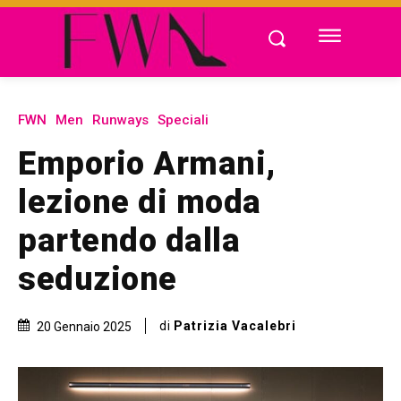
FWN
Men
Runways
Speciali
Emporio Armani,
lezione di moda
partendo dalla
seduzione
di
Patrizia Vacalebri
20 Gennaio 2025