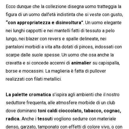
Ecco dunque che la collezione disegna uomo tratteggia la
figura di un uomo dall’età indistinta che si veste con gusto,
“con appropriatezza e disinvoltura”
. Un uomo elegante
nei lunghi cappotti e nei mantelli fatti di tessuto a pelo
lungo, nei blazer con revers e spalle delineate, nei
pantaloni morbidi a vita alta dotati di pinces, indossati con
scarpe dalle suole spesse. Un uomo che osa anche la
cravatta e si concede accenni di
animalier
su capispalla,
borse e mocassini. La maglieria è fatta di pullover
realizzati con filati metallici.
La palette cromatica
s’ispira agli ambienti che il nostro
seduttore frequenta, alle atmosfere morbide di un club
dove dominano
toni caldi cioccolato, tabacco, cognac,
radica.
Anche i
tessut
i vogliono sedurre con materiale
denso, garzato, tamponato con effetti di colore vivo, o con