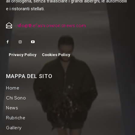
all'orologeria, senza tralasciare i grandi alberghi, le automobili
e i ristoranti stellati.
info@thefashionworldnews.com
Privacy Policy
Cookies Policy
MAPPA DEL SITO
Home
Chi Sono
News
Rubriche
Gallery