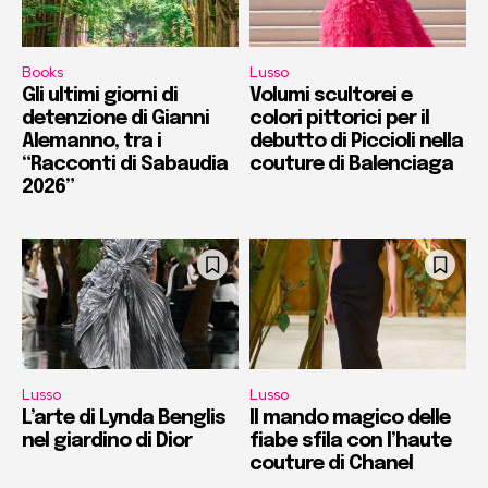
Books
Lusso
Gli ultimi giorni di
Volumi scultorei e
detenzione di Gianni
colori pittorici per il
Alemanno, tra i
debutto di Piccioli nella
“Racconti di Sabaudia
couture di Balenciaga
2026”
Lusso
Lusso
L’arte di Lynda Benglis
Il mando magico delle
nel giardino di Dior
fiabe sfila con l’haute
couture di Chanel