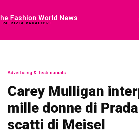
he Fashion World News
I PATRIZIA VACALEBRI
Advertising & Testimonials
Carey Mulligan inter
mille donne di Prada
scatti di Meisel