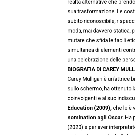
realtà alternative che prendo
sua trasformazione. Le costa
subito riconoscibile, rispec
moda, mai davvero statica, 
mutare che sfida le facili eti
simultanea di elementi contra
una celebrazione delle perso
BIOGRAFIA DI CAREY MUL
Carey Mulligan è un’attrice b
sullo schermo, ha ottenuto la
coinvolgenti e al suo indiscut
Education (2009),
che le è 
nomination agli Oscar.
Ha p
(2020) e per aver interpreta