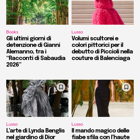
Books
Lusso
Gli ultimi giorni di
Volumi scultorei e
detenzione di Gianni
colori pittorici per il
Alemanno, tra i
debutto di Piccioli nella
“Racconti di Sabaudia
couture di Balenciaga
2026”
Lusso
Lusso
L’arte di Lynda Benglis
Il mando magico delle
nel giardino di Dior
fiabe sfila con l’haute