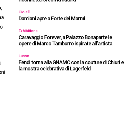
,
Gioielli
na
Damiani apre a Forte dei Marmi
io
Exhibitions
Caravaggio Forever, a Palazzo Bonaparte le
opere di Marco Tamburro ispirate all’artista
Lusso
Fendi torna alla GNAMC con la couture di Chiuri e
ù
la mostra celebrativa di Lagerfeld
oni
a
e