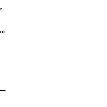
n
 è
 di
0