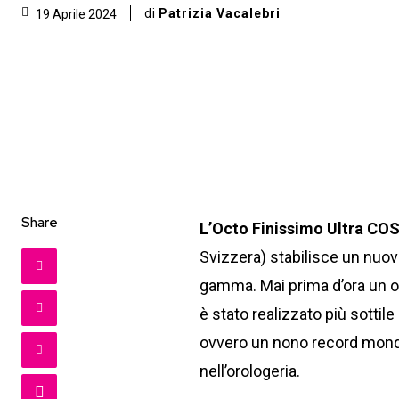
di
Patrizia Vacalebri
19 Aprile 2024
Share
L’Octo Finissimo Ultra CO
Svizzera) stabilisce un nuov
gamma. Mai prima d’ora un or
è stato realizzato più sottil
ovvero un nono record mondi
nell’orologeria.