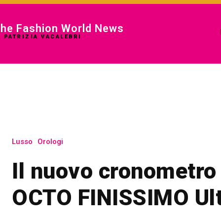
he Fashion World News
I PATRIZIA VACALEBRI
Lusso
Orologi
Il nuovo cronometro 
OCTO FINISSIMO Ult