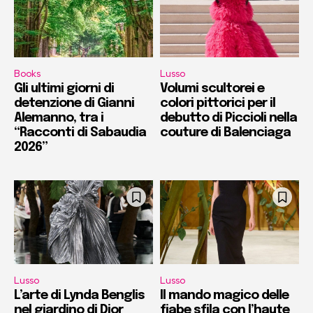
Books
Lusso
Gli ultimi giorni di
Volumi scultorei e
detenzione di Gianni
colori pittorici per il
Alemanno, tra i
debutto di Piccioli nella
“Racconti di Sabaudia
couture di Balenciaga
2026”
Lusso
Lusso
L’arte di Lynda Benglis
Il mando magico delle
nel giardino di Dior
fiabe sfila con l’haute