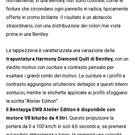
normalmente, in una Bentley, non sono colorate, come le
finiture che circondano ogni pannello in radica, tipicamente
offerte in cromo brillante. Il risultato è un abitacolo
straordinario, con una distribuzione dei colori mai vista
prima in una Bentley.
La tappezzeria è caratterizzata una variazione della
trapuntatura Harmony Diamond Quilt di Bentley,
con un
inedito motivo con cuciture a contrasto pensato per
esaltare i grandi rombi del motivo. Le cuciture e i profili a
contrasto aggiungono un’ulteriore dettaglio a questi interni
sontuosi, mentre le etichette applicate ai profili sfoggiano
la scritta “Atelier Edition”.
Il Bentayga EWB Atelier Edition è disponibile con
motore V8 biturbo da 4 litri.
Questo propulsore la
porterà da 0 a 100 km/h in soli 4,6 secondi e, se premerà
sul pedale abbastanza a lungo, la spingerà una velocità