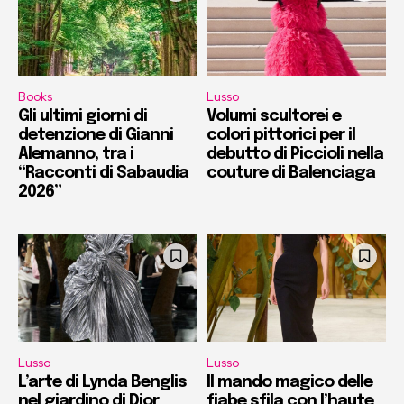
Books
Lusso
Gli ultimi giorni di
Volumi scultorei e
detenzione di Gianni
colori pittorici per il
Alemanno, tra i
debutto di Piccioli nella
“Racconti di Sabaudia
couture di Balenciaga
2026”
Lusso
Lusso
L’arte di Lynda Benglis
Il mando magico delle
nel giardino di Dior
fiabe sfila con l’haute