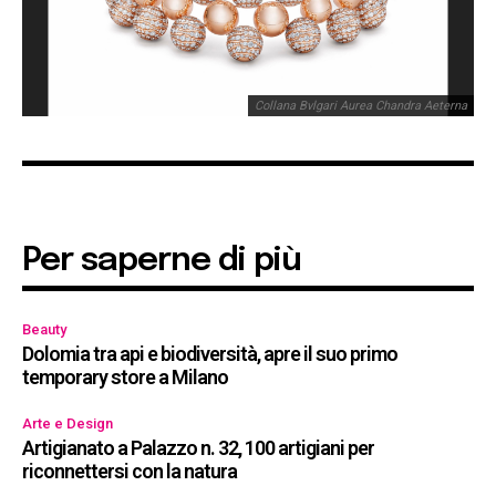
Co
Collana Bvlgari Aurea Chandra Aeterna
sm
Per saperne di più
Beauty
Dolomia tra api e biodiversità, apre il suo primo
temporary store a Milano
Arte e Design
Artigianato a Palazzo n. 32, 100 artigiani per
riconnettersi con la natura