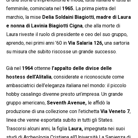
femminile, cominciata nel
1965.
La prima pietra del
marchio, la mise
Delia Soldaini Biagiotti
,
madre di Laura
e nonna di Lavinia Biagiotti Cigna
, che alla morte di
Laura riveste il ruolo di presidente e ceo del suo gruppo,
aprendo, nei primi anni ’60 in
Via Salaria 126,
una sartoria
su misura che subito riscosse un grande successo.
Già nel
1964
ottenne
l’appalto delle divise delle
hostess dell’Alitalia
, considerate e riconosciute come
ambasciatrici dell’eleganza italiana nel mondo: il piccolo
hobby casalingo divenne presto un’impresa. Un grande
gruppo americano,
Seventh Avenue,
le affidò la
produzione di una collezione con l’etichetta
Via Veneto 7
,
linea che venne esportata subito in tutti gli States.
Trascorsi alcuni anni, la figlia
Laura,
impegnata nei suoi
studi di Archeologia Cristiana all’Università La Sapienza di