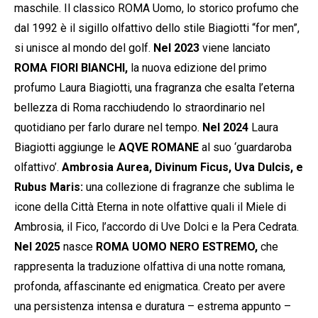
maschile. Il classico ROMA Uomo, lo storico profumo che
dal 1992 è il sigillo olfattivo dello stile Biagiotti “for men”,
si unisce al mondo del golf.
Nel 2023
viene lanciato
ROMA FIORI BIANCHI,
la nuova edizione del primo
profumo Laura Biagiotti, una fragranza che esalta l’eterna
bellezza di Roma racchiudendo lo straordinario nel
quotidiano per farlo durare nel tempo.
Nel 2024
Laura
Biagiotti aggiunge le
AQVE ROMANE
al suo ‘guardaroba
olfattivo’.
Ambrosia Aurea, Divinum Ficus, Uva Dulcis, e
Rubus Maris:
una collezione di fragranze che sublima le
icone della Città Eterna in note olfattive quali il Miele di
Ambrosia, il Fico, l’accordo di Uve Dolci e la Pera Cedrata.
Nel 2025
nasce
ROMA UOMO NERO ESTREMO,
che
rappresenta la traduzione olfattiva di una notte romana,
profonda, affascinante ed enigmatica. Creato per avere
una persistenza intensa e duratura – estrema appunto –