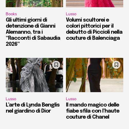
Books
Lusso
Gli ultimi giorni di
Volumi scultorei e
detenzione di Gianni
colori pittorici per il
Alemanno, tra i
debutto di Piccioli nella
“Racconti di Sabaudia
couture di Balenciaga
2026”
Lusso
Lusso
L’arte di Lynda Benglis
Il mando magico delle
nel giardino di Dior
fiabe sfila con l’haute
couture di Chanel